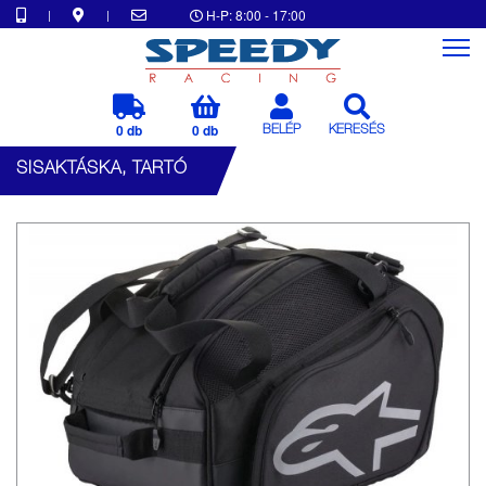
|
|
H-P: 8:00 - 17:00
0 db
0 db
BELÉP
KERESÉS
SISAKTÁSKA, TARTÓ