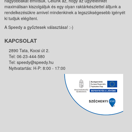
nagyobbakat említsük. Célunk az, hogy az ügyfeleinket
maximálisan kiszolgáljuk és egy olyan raktárkészlettel álljunk a
rendelkezésükre amivel mindenkinek a legszükségesebb igényét
ki tudjuk elégíteni.
A Speedy a győztesek választása! :-)
KAPCSOLAT
2890 Tata, Kocsi út 2.
Tel:
06-23-444-580
Tel:
speedy@speedy.hu
Nyitvatartás: H-P: 8:00 - 17:00