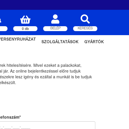
0 db
BELÉP
KERESÉS
VERSENYRUHÁZAT
SZOLGÁLTATÁSOK
GYÁRTÓK
k hitelesítésére. Mivel ezeket a palackokat,
jár. Az online bejelentkezéssel előre tudjuk
észekre lesz igény és ezáltal a munkát is be tudjuk
lkészült.
lefonszám*