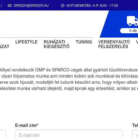
|
SPEEDY@SPEEDY.HU
NYITVATARTÁS:
H-P: 8:00 - 17:00
0 db
LIFESTYLE
RUHÁZATI
TUNING
VERSENYAUTÓ
ÁZAT
KIEGÉSZÍTŐ
FELSZERELÉS
lyel rendelkezik OMP és SPARCO cégek által gyártott tűzoltórendszere
egy olyan folyamatos munka ami minden évben sok munkával és kihívással 
ve azok típusát, modelljét fel tudunk készülni arra, hogy milyen alkatr
elesítési munka várható idejéről, majd kpnak egy értesítést, amikor az e
E-mail cím*
Te