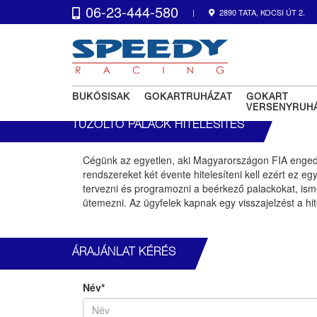
06-23-444-580
|
2890 TATA, KOCSI ÚT 2.
BUKÓSISAK
GOKARTRUHÁZAT
GOKART
VERSENYRUH
TŰZOLTÓ PALACK HITELESÍTÉS
Cégünk az egyetlen, aki Magyarországon FIA engedél
rendszereket két évente hitelesíteni kell ezért ez 
tervezni és programozni a beérkező palackokat, ismer
ütemezni. Az ügyfelek kapnak egy visszajelzést a hit
ÁRAJÁNLAT KÉRÉS
Név*