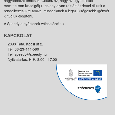
nagyobbakat említsük. Célunk az, hogy az ügyfeleinket
maximálisan kiszolgáljuk és egy olyan raktárkészlettel álljunk a
rendelkezésükre amivel mindenkinek a legszükségesebb igényét
ki tudjuk elégíteni.
A Speedy a győztesek választása! :-)
KAPCSOLAT
2890 Tata, Kocsi út 2.
Tel:
06-23-444-580
Tel:
speedy@speedy.hu
Nyitvatartás: H-P: 8:00 - 17:00