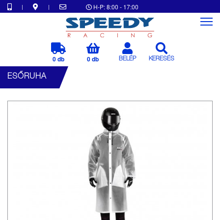
|
|
H-P: 8:00 - 17:00
0 db
0 db
BELÉP
KERESÉS
ESŐRUHA