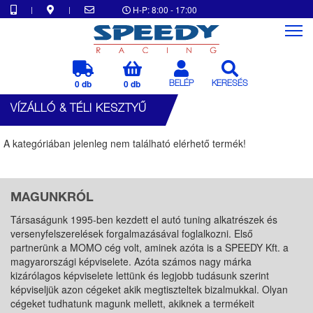
|
|
H-P: 8:00 - 17:00
0 db
0 db
BELÉP
KERESÉS
VÍZÁLLÓ & TÉLI KESZTYŰ
A kategóriában jelenleg nem található elérhető termék!
MAGUNKRÓL
Társaságunk 1995-ben kezdett el autó tuning alkatrészek és
versenyfelszerelések forgalmazásával foglalkozni. Első
partnerünk a MOMO cég volt, aminek azóta is a SPEEDY Kft. a
magyarországi képviselete. Azóta számos nagy márka
kizárólagos képviselete lettünk és legjobb tudásunk szerint
képviseljük azon cégeket akik megtiszteltek bizalmukkal. Olyan
cégeket tudhatunk magunk mellett, akiknek a termékeit