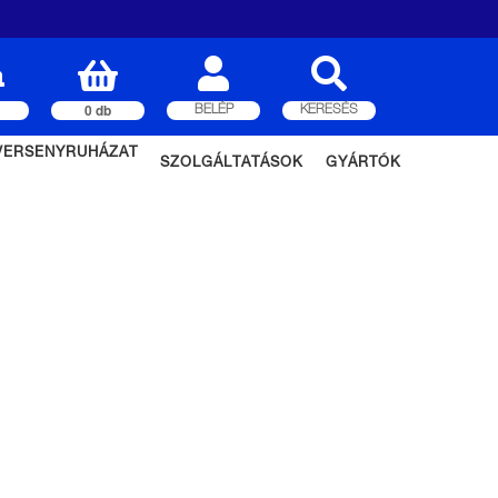
0 db
BELÉP
KERESÉS
VERSENYRUHÁZAT
SZOLGÁLTATÁSOK
GYÁRTÓK