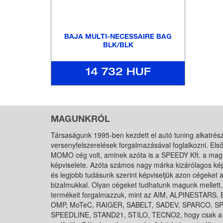
BAJA MULTI-NECESSAIRE BAG
BLK/BLK
14 732 HUF
MAGUNKRÓL
Társaságunk 1995-ben kezdett el autó tuning alkatrés
versenyfelszerelések forgalmazásával foglalkozni. Els
MOMO cég volt, aminek azóta is a SPEEDY Kft. a mag
képviselete. Azóta számos nagy márka kizárólagos kép
és legjobb tudásunk szerint képviseljük azon cégeket a
bizalmukkal. Olyan cégeket tudhatunk magunk mellett,
termékeit forgalmazzuk, mint az AIM, ALPINESTARS
OMP, MoTeC, RAIGER, SABELT, SADEV, SPARCO, 
SPEEDLINE, STAND21, STILO, TECNO2, hogy csak a