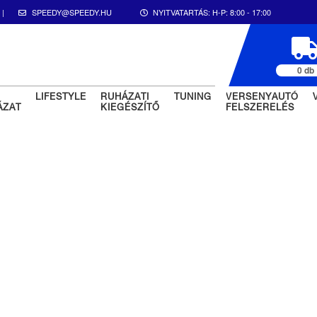
|
SPEEDY@SPEEDY.HU
NYITVATARTÁS:
H-P: 8:00 - 17:00
0 db
LIFESTYLE
RUHÁZATI
TUNING
VERSENYAUTÓ
ÁZAT
KIEGÉSZÍTŐ
FELSZERELÉS