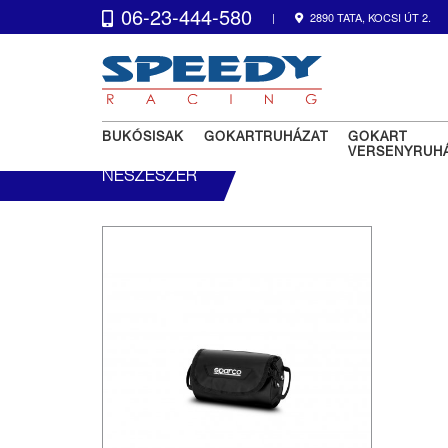
06-23-444-580
|
2890 TATA, KOCSI ÚT 2.
BUKÓSISAK
GOKARTRUHÁZAT
GOKART
VERSENYRUH
NESZESZER