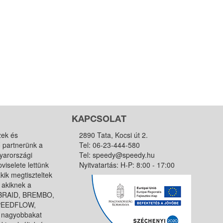
KAPCSOLAT
zek és
2890 Tata, Kocsi út 2.
ő partnerünk a
Tel:
06-23-444-580
yarországi
Tel:
speedy@speedy.hu
viselete lettünk
Nyitvatartás: H-P: 8:00 - 17:00
kik megtiszteltek
 akiknek a
, BRAID, BREMBO,
SPEEDFLOW,
 nagyobbakat