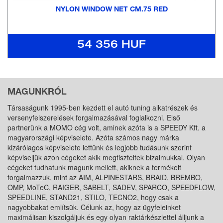
NYLON WINDOW NET CM.75 RED
54 356 HUF
MAGUNKRÓL
Társaságunk 1995-ben kezdett el autó tuning alkatrészek és
versenyfelszerelések forgalmazásával foglalkozni. Első
partnerünk a MOMO cég volt, aminek azóta is a SPEEDY Kft. a
magyarországi képviselete. Azóta számos nagy márka
kizárólagos képviselete lettünk és legjobb tudásunk szerint
képviseljük azon cégeket akik megtiszteltek bizalmukkal. Olyan
cégeket tudhatunk magunk mellett, akiknek a termékeit
forgalmazzuk, mint az AIM, ALPINESTARS, BRAID, BREMBO,
OMP, MoTeC, RAIGER, SABELT, SADEV, SPARCO, SPEEDFLOW,
SPEEDLINE, STAND21, STILO, TECNO2, hogy csak a
nagyobbakat említsük. Célunk az, hogy az ügyfeleinket
maximálisan kiszolgáljuk és egy olyan raktárkészlettel álljunk a