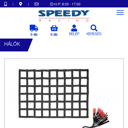
|
|
H-P: 8:00 - 17:00
0 db
0 db
BELÉP
KERESÉS
HÁLÓK