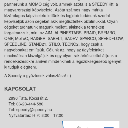
partnerünk a MOMO cég volt, aminek azóta is a SPEEDY Kft. a
magyarországi képviselete. Azóta számos nagy márka
kizárólagos képviselete lettünk és legjobb tudásunk szerint
képviseljük azon cégeket akik megtiszteltek bizalmukkal. Olyan
cégeket tudhatunk magunk mellett, akiknek a termékeit
forgalmazzuk, mint az AIM, ALPINESTARS, BRAID, BREMBO,
OMP, MoTeC, RAIGER, SABELT, SADEV, SPARCO, SPEEDFLOW,
SPEEDLINE, STAND21, STILO, TECNO2, hogy csak a
nagyobbakat említsük. Célunk az, hogy az ügyfeleinket
maximálisan kiszolgáljuk és egy olyan raktárkészlettel álljunk a
rendelkezésükre amivel mindenkinek a legszükségesebb igényét
ki tudjuk elégíteni.
A Speedy a győztesek választása! :-)
KAPCSOLAT
2890 Tata, Kocsi út 2.
Tel:
06-23-444-580
Tel:
speedy@speedy.hu
Nyitvatartás: H-P: 8:00 - 17:00