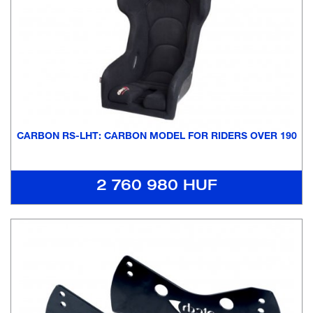
CARBON RS-LHT: CARBON MODEL FOR RIDERS OVER 190
2 760 980 HUF