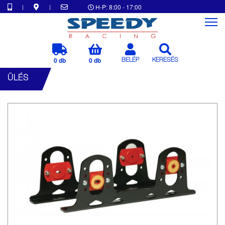
|
|
H-P: 8:00 - 17:00
0 db
0 db
BELÉP
KERESÉS
ÜLÉS