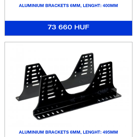
ALUMINIUM BRACKETS 6MM, LENGHT: 400MM
73 660 HUF
ALUMINIUM BRACKETS 6MM, LENGHT: 495MM