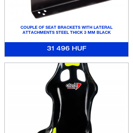
COUPLE OF SEAT BRACKETS WITH LATERAL
ATTACHMENTS STEEL THICK 3 MM BLACK
31 496 HUF