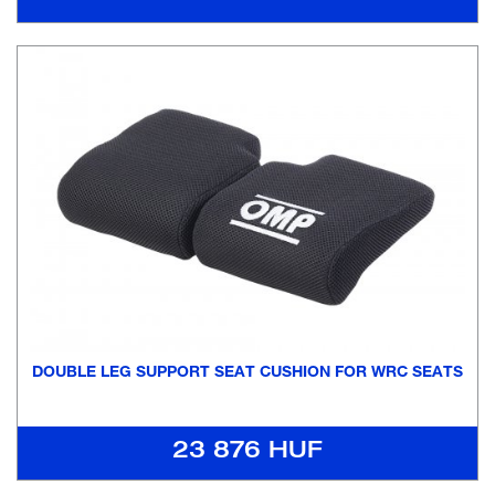
DOUBLE LEG SUPPORT SEAT CUSHION FOR WRC SEATS
23 876 HUF