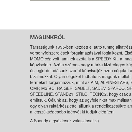
MAGUNKRÓL
Társaságunk 1995-ben kezdett el autó tuning alkatrés
versenyfelszerelések forgalmazásával foglalkozni. Els
MOMO cég volt, aminek azóta is a SPEEDY Kft. a mag
képviselete. Azóta számos nagy márka kizárólagos kép
és legjobb tudásunk szerint képviseljük azon cégeket a
bizalmukkal. Olyan cégeket tudhatunk magunk mellett,
termékeit forgalmazzuk, mint az AIM, ALPINESTARS
OMP, MoTeC, RAIGER, SABELT, SADEV, SPARCO, 
SPEEDLINE, STAND21, STILO, TECNO2, hogy csak a
említsük. Célunk az, hogy az ügyfeleinket maximálisan 
egy olyan raktárkészlettel álljunk a rendelkezésükre 
a legszükségesebb igényét ki tudjuk elégíteni.
A Speedy a győztesek választása! :-)