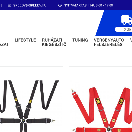
|
SPEEDY@SPEEDY.HU
NYITVATARTÁS:
H-P: 8:00 - 17:00
0 db
LIFESTYLE
RUHÁZATI
TUNING
VERSENYAUTÓ
ÁZAT
KIEGÉSZÍTŐ
FELSZERELÉS