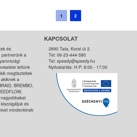
1
2
KAPCSOLAT
zek és
2890 Tata, Kocsi út 2.
ő partnerünk a
Tel:
06-23-444-580
yarországi
Tel:
speedy@speedy.hu
viselete lettünk
Nyitvatartás: H-P: 8:00 - 17:00
kik megtiszteltek
 akiknek a
, BRAID, BREMBO,
SPEEDFLOW,
 nagyobbakat
kiszolgáljuk és
amivel mindenkinek