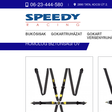
06-23-444-580
|
2890 TATA, KOCSI ÚT 2.
BUKÓSISAK
GOKARTRUHÁZAT
GOKART
VERSENYRUH
HOMOLÓG BIZTONSÁGI ÖV