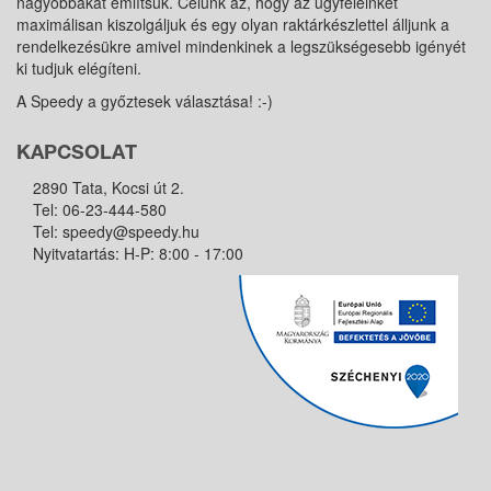
nagyobbakat említsük. Célunk az, hogy az ügyfeleinket
maximálisan kiszolgáljuk és egy olyan raktárkészlettel álljunk a
rendelkezésükre amivel mindenkinek a legszükségesebb igényét
ki tudjuk elégíteni.
A Speedy a győztesek választása! :-)
KAPCSOLAT
2890 Tata, Kocsi út 2.
Tel:
06-23-444-580
Tel:
speedy@speedy.hu
Nyitvatartás: H-P: 8:00 - 17:00