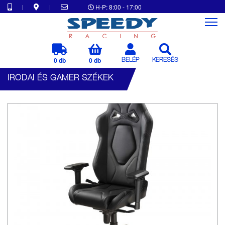
|
|
H-P: 8:00 - 17:00
0 db
0 db
BELÉP
KERESÉS
IRODAI ÉS GAMER SZÉKEK