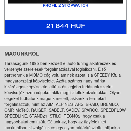
PROFIL 2 STOPWATCH
21 844 HUF
MAGUNKRÓL
Társaságunk 1995-ben kezdett el autó tuning alkatrészek és
versenyfelszerelések forgalmazásával foglalkozni. Első
partnerünk a MOMO cég volt, aminek azóta is a SPEEDY Kft. a
magyarországi képviselete. Azóta számos nagy márka
kizárólagos képviselete lettünk és legjobb tudásunk szerint
képviseljük azon cégeket akik megtiszteltek bizalmukkal. Olyan
cégeket tudhatunk magunk mellett, akiknek a termékeit
forgalmazzuk, mint az AIM, ALPINESTARS, BRAID, BREMBO,
OMP, MoTeC, RAIGER, SABELT, SADEV, SPARCO, SPEEDFLOW,
SPEEDLINE, STAND21, STILO, TECNO2, hogy csak a
nagyobbakat említsük. Célunk az, hogy az ügyfeleinket
maximálisan kiszolgáljuk és egy olyan raktárkészlettel álljunk a