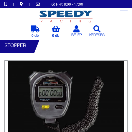
|
|
H-P: 8:00 - 17:00
0 db
0 db
BELÉP
KERESÉS
STOPPER