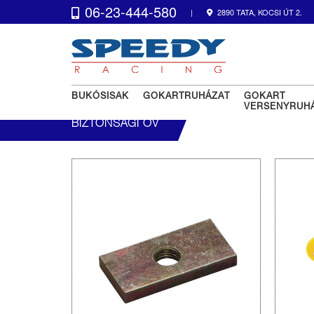
06-23-444-580
|
2890 TATA, KOCSI ÚT 2.
BUKÓSISAK
GOKARTRUHÁZAT
GOKART
VERSENYRUH
BIZTONSÁGI ÖV