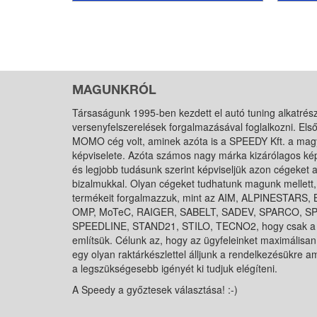
MAGUNKRÓL
Társaságunk 1995-ben kezdett el autó tuning alkatrés
versenyfelszerelések forgalmazásával foglalkozni. Els
MOMO cég volt, aminek azóta is a SPEEDY Kft. a mag
képviselete. Azóta számos nagy márka kizárólagos kép
és legjobb tudásunk szerint képviseljük azon cégeket a
bizalmukkal. Olyan cégeket tudhatunk magunk mellett,
termékeit forgalmazzuk, mint az AIM, ALPINESTARS
OMP, MoTeC, RAIGER, SABELT, SADEV, SPARCO, 
SPEEDLINE, STAND21, STILO, TECNO2, hogy csak a
említsük. Célunk az, hogy az ügyfeleinket maximálisan 
egy olyan raktárkészlettel álljunk a rendelkezésükre 
a legszükségesebb igényét ki tudjuk elégíteni.
A Speedy a győztesek választása! :-)