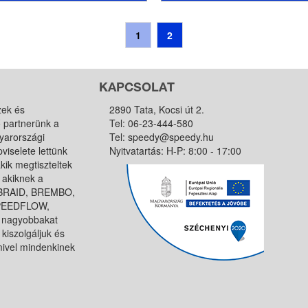
1
2
KAPCSOLAT
zek és
2890 Tata, Kocsi út 2.
ő partnerünk a
Tel:
06-23-444-580
yarországi
Tel:
speedy@speedy.hu
viselete lettünk
Nyitvatartás: H-P: 8:00 - 17:00
kik megtiszteltek
 akiknek a
, BRAID, BREMBO,
SPEEDFLOW,
 nagyobbakat
kiszolgáljuk és
amivel mindenkinek