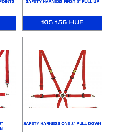
 POINTS
SAFETY HARNESS FIRST 3" PULL UP
105 156 HUF
2"
SAFETY HARNESS ONE 2" PULL DOWN
N