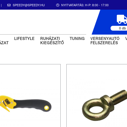
|
SPEEDY@SPEEDY.HU
NYITVATARTÁS:
H-P: 8:00 - 17:00
0 db
LIFESTYLE
RUHÁZATI
TUNING
VERSENYAUTÓ
ÁZAT
KIEGÉSZÍTŐ
FELSZERELÉS