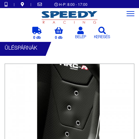
|
|
H-P: 8:00 - 17:00
0 db
0 db
BELÉP
KERESÉS
ÜLÉSPÁRNÁK