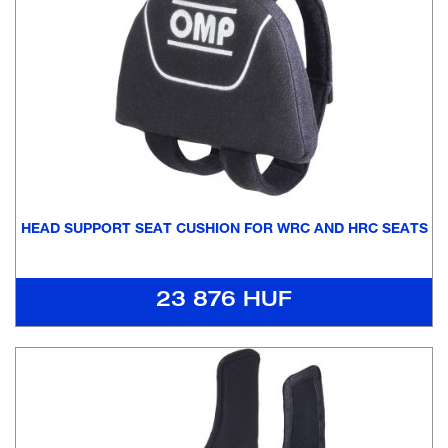
HEAD SUPPORT SEAT CUSHION FOR WRC AND HRC SEATS
23 876 HUF